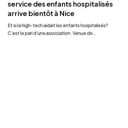
service des enfants hospitalisés
La
arrive bientôt à Nice
high-
tech
Et si la high-tech aidait les enfants hospitalisés?
au
C'est le pari d'une association. Venue de…
service
des
enfants
hospitalisés
arrive
bientôt
à
Nice
L’art
pour