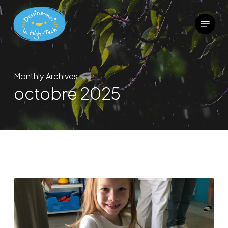
Skip
Menu
to
main
content
Monthly Archives
octobre 2025