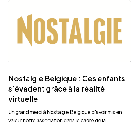
Nostalgie
Belgique
Nostalgie Belgique : Ces enfants
:
s’évadent grâce à la réalité
Ces
virtuelle
enfants
s’évadent
Un grand merci à Nostalgie Belgique d'avoir mis en
grâce
valeur notre association dans le cadre de la…
à
la