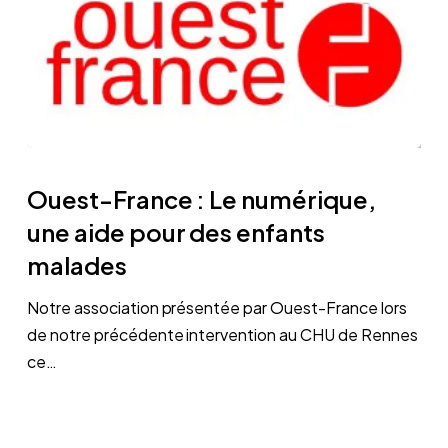
Ouest-
France
Ouest-France : Le numérique,
:
une aide pour des enfants
Le
malades
numérique,
une
Notre association présentée par Ouest-France lors
aide
de notre précédente intervention au CHU de Rennes
pour
ce…
des
enfants
malades