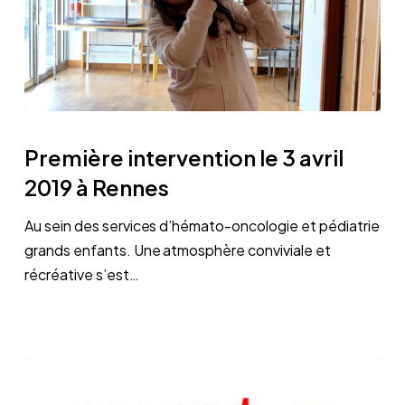
Première
intervention
Première intervention le 3 avril
le
2019 à Rennes
3
avril
Au sein des services d’hémato-oncologie et pédiatrie
2019
grands enfants. Une atmosphère conviviale et
à
récréative s’est…
Rennes