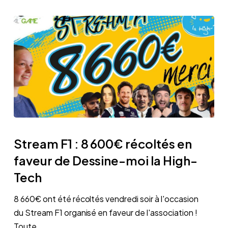
réalité
virtuelle
Stream
F1
Stream F1 : 8 600€ récoltés en
:
faveur de Dessine-moi la High-
8
Tech
600€
récoltés
8 660€ ont été récoltés vendredi soir à l'occasion
en
du Stream F1 organisé en faveur de l'association !
faveur
Toute…