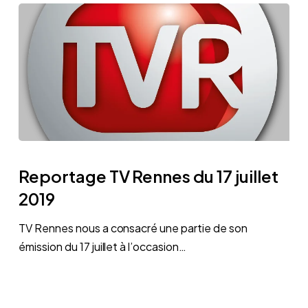
Reportage
TV
Reportage TV Rennes du 17 juillet
Rennes
2019
du
17
TV Rennes nous a consacré une partie de son
juillet
émission du 17 juillet à l’occasion…
2019