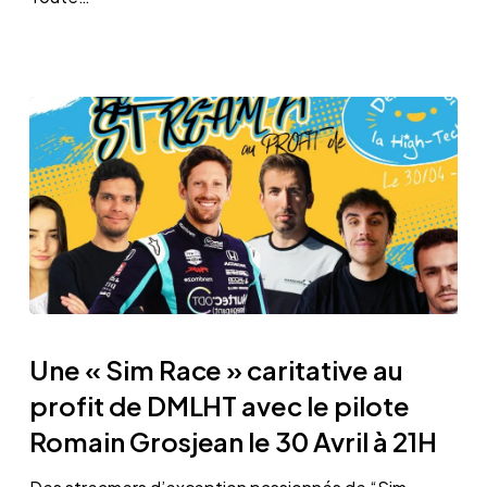
de
Dessine-
moi
la
High-
Tech
Une
« Sim
Une « Sim Race » caritative au
Race »
profit de DMLHT avec le pilote
caritative
Romain Grosjean le 30 Avril à 21H
au
profit