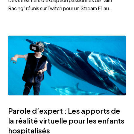
Des streamers d’exception passionnés de “Sim
de
Racing” réunis sur Twitch pour un Stream F1 au…
DMLHT
avec
le
pilote
Romain
Grosjean
le
30
Avril
à
21H
Parole
d’expert
Parole d’expert : Les apports de
:
la réalité virtuelle pour les enfants
Les
hospitalisés
apports