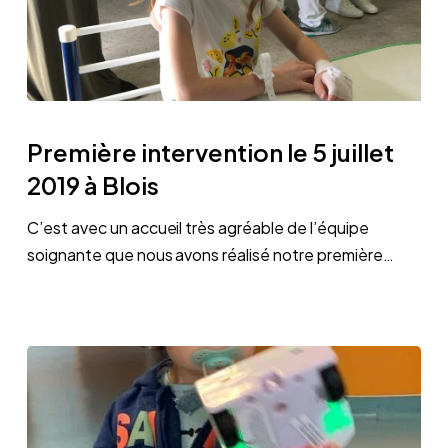
Première
intervention
Première intervention le 5 juillet
le
2019 à Blois
5
juillet
C’est avec un accueil très agréable de l’équipe
2019
soignante que nous avons réalisé notre première…
à
Blois