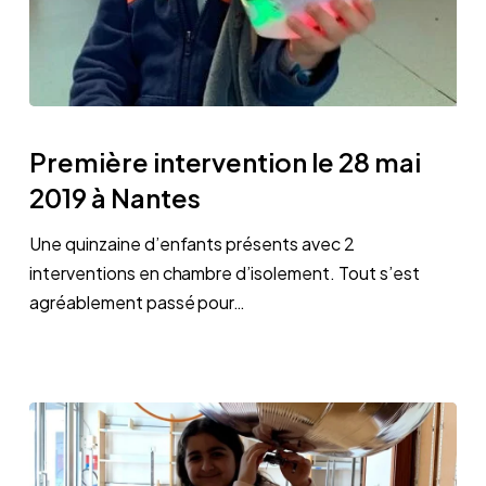
Première
intervention
Première intervention le 28 mai
le
2019 à Nantes
28
mai
Une quinzaine d’enfants présents avec 2
2019
interventions en chambre d’isolement. Tout s’est
à
agréablement passé pour…
Nantes