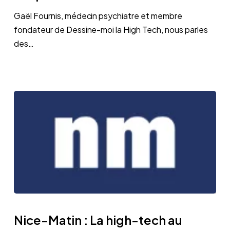
de
Gaël Fournis, médecin psychiatre et membre
la
fondateur de Dessine-moi la High Tech, nous parles
réalité
des…
virtuelle
pour
les
enfants
hospitalisés
Nice-
Matin
Nice-Matin : La high-tech au
: