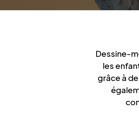
Dessine-mo
les enfan
grâce à de
égalem
com