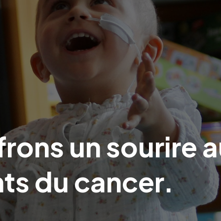
frons
un
sourire
a
nts
du
cancer.