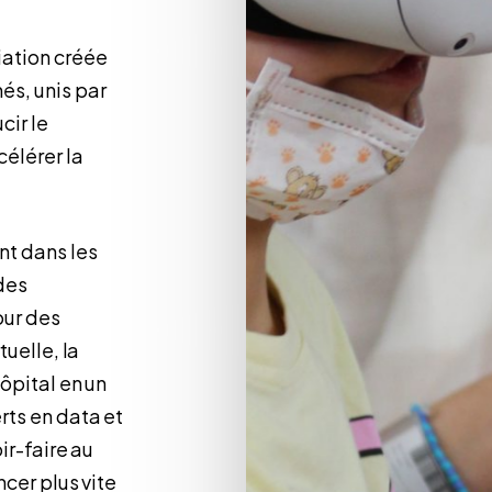
iation créée
és, unis par
cir le
célérer la
nt dans les
des
our des
tuelle, la
ôpital en un
rts en data et
ir-faire au
ncer plus vite