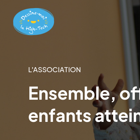
Skip
to
main
content
L'ASSOCIATION
Ensemble,
of
enfants
attei