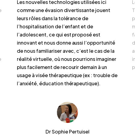
Les nouvelles technologies utilisées ici
L
e
comme une évasion divertissante jouent
T
leurs rôles dans la tolérance de
p
l’hospitalisation de l’enfant et de
m
l’adolescent, ce qui est proposé est
f
innovant et nous donne aussi l’opportunité
d
de nous familiariser avec, c’est le cas de la
a
e
réalité virtuelle, où nous pourrions imaginer
i
plus facilement de recourir demain à un
p
usage à visée thérapeutique (ex : trouble de
l’anxiété, éducation thérapeutique).
Dr Sophie Pertuisel