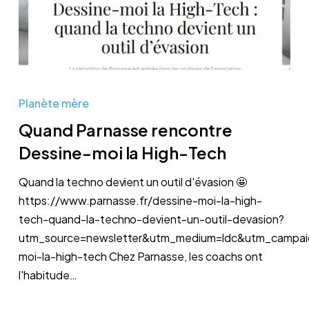
Quand
Parnasse
Planète mère
rencontre
Quand Parnasse rencontre
Dessine-
Dessine-moi la High-Tech
moi
la
Quand la techno devient un outil d'évasion 🤩
High-
https://www.parnasse.fr/dessine-moi-la-high-
Tech
tech-quand-la-techno-devient-un-outil-devasion?
utm_source=newsletter&utm_medium=ldc&utm_campai
moi-la-high-tech Chez Parnasse, les coachs ont
l'habitude…