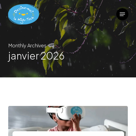
Skip
Menu
to
main
content
Monthly Archives
janvier 2026