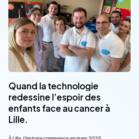
Quand
la
technologie
redessine
l’espoir
des
enfants
face
au
cancer
à
Lille.
À Lille, l’histoire commence en mars 2025.