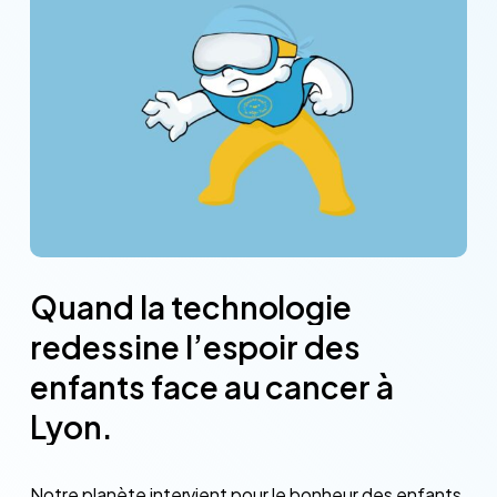
Quand
la
technologie
redessine
l’espoir
des
enfants
face
au
cancer
à
Lyon.
Notre planète intervient pour le bonheur des enfants