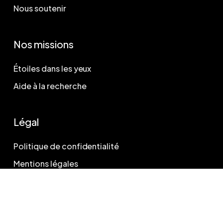
Nous soutenir
Nos missions
Étoiles dans les yeux
Aide à la recherche
Légal
Politique de confidentialité
Mentions légales
© 2026 Dessine-moi la High-Tech. | Made with 🩵 by
Wow
.