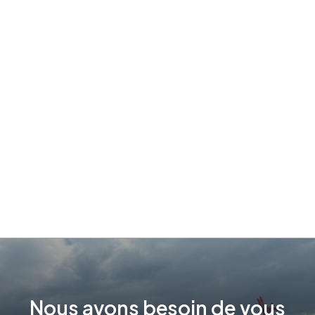
Nous
avons
besoin
de
vous