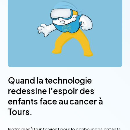
Quand
la
technologie
redessine
l’espoir
des
enfants
face
au
cancer
à
Tours.
Notre planète intervient pour le bonheur des enfants