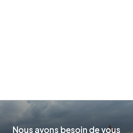
Nous
avons
besoin
de
vous