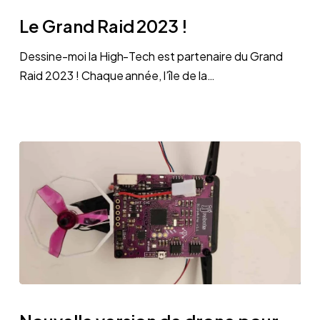
Grand
Le Grand Raid 2023 !
Raid
2023
Dessine-moi la High-Tech est partenaire du Grand
!
Raid 2023 ! Chaque année, l’île de la…
Nouvelle
version