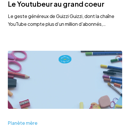
Le Youtubeur au grand coeur
grand
coeur
Le geste généreux de Guizzi Guizzi, dont la chaîne
YouTube compte plus d’un million d'abonnés,…
Une
rentrée
Planète mère
pas