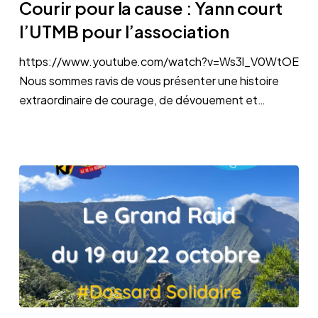
Courir pour la cause : Yann court
la
l’UTMB pour l’association
cause
:
https://www.youtube.com/watch?v=Ws3l_V0WtOE
Yann
Nous sommes ravis de vous présenter une histoire
court
extraordinaire de courage, de dévouement et…
l’UTMB
pour
l’association
Le