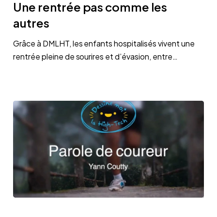
Une rentrée pas comme les
comme
autres
les
autres
Grâce à DMLHT, les enfants hospitalisés vivent une
rentrée pleine de sourires et d’évasion, entre…
Courir
pour