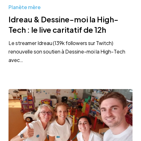
&
Planète mère
Dessine-
Idreau & Dessine-moi la High-
moi
Tech : le live caritatif de 12h
la
High-
Le streamer Idreau (139k followers sur Twitch)
Tech
renouvelle son soutien à Dessine-moi la High-Tech
:
avec…
le
live
caritatif
de
12h