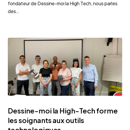
fondateur de Dessine-moi la High Tech, nous parles
Réalité
des…
Virtuelle
auprès
des
enfants
malades »
Dessine-
moi
Dessine-moi la High-Tech forme
la
les soignants aux outils
High-
technologiques