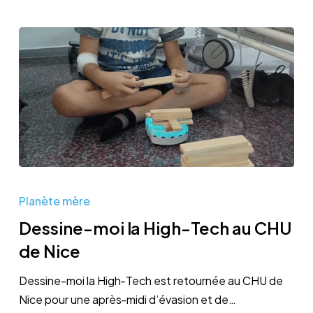
Dessine-
moi
Planète mère
la
Dessine-moi la High-Tech au CHU
High-
de Nice
Tech
au
Dessine-moi la High-Tech est retournée au CHU de
CHU
Nice pour une après-midi d’évasion et de…
de