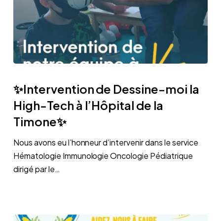
✨Intervention
de
✨Intervention de Dessine-moi la
Dessine-
High-Tech à l’Hôpital de la
moi
Timone✨
la
High-
Nous avons eu l’honneur d’intervenir dans le service
Tech
Hématologie Immunologie Oncologie Pédiatrique
à
dirigé par le…
l’Hôpital
de
la
Timone✨