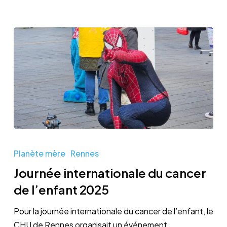
Journée
internationale
Planète mère
Rennes
du
Journée internationale du cancer
cancer
de l’enfant 2025
de
l’enfant
Pour la journée internationale du cancer de l’enfant, le
2025
CHU de Rennes organisait un événement…