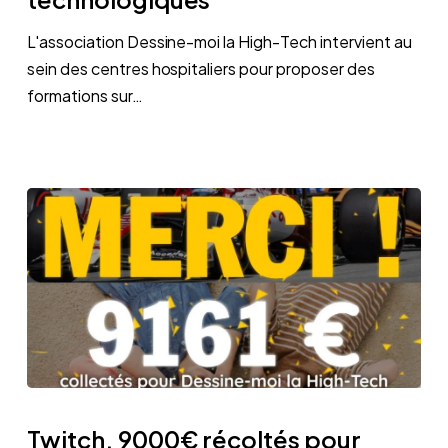
Tech
forme
L'association Dessine-moi la High-Tech intervient au
les
sein des centres hospitaliers pour proposer des
soignants
formations sur…
aux
outils
technologiques
Twitch.
9000€
Twitch. 9000€ récoltés pour