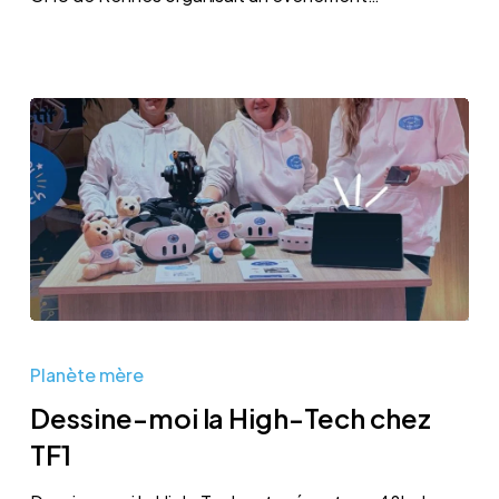
Dessine-
moi
Planète mère
la
Dessine-moi la High-Tech chez
High-
TF1
Tech
chez