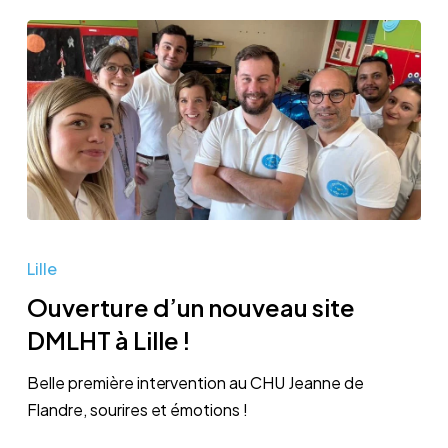
Ouverture
d’un
Lille
nouveau
Ouverture d’un nouveau site
site
DMLHT à Lille !
DMLHT
à
Belle première intervention au CHU Jeanne de
Lille
Flandre, sourires et émotions !
!