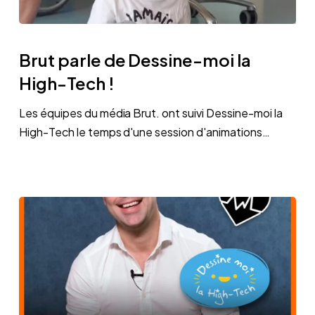
Brut
parle
Brut parle de Dessine-moi la
de
High-Tech !
Dessine-
moi
Les équipes du média Brut. ont suivi Dessine-moi la
la
High-Tech le temps d'une session d'animations…
High-
Tech
!