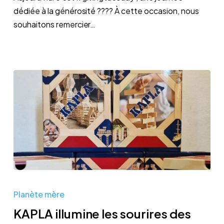
un
dédiée à la générosité ???? À cette occasion, nous
don
souhaitons remercier…
KAPLA
illumine
Planète mère
les
KAPLA illumine les sourires des
sourires