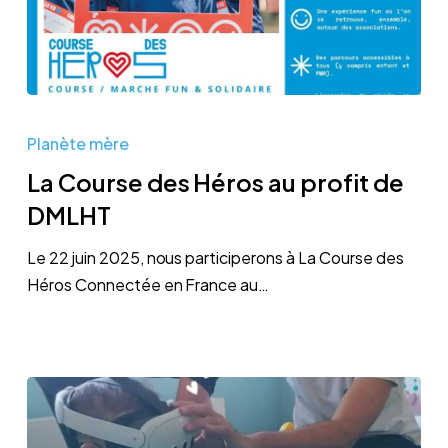
de
Dessine-
moi
la
La
High-
Course
Tech
Planète mère
des
La Course des Héros au profit de
Héros
DMLHT
au
profit
Le 22 juin 2025, nous participerons à La Course des
de
Héros Connectée en France au…
DMLHT