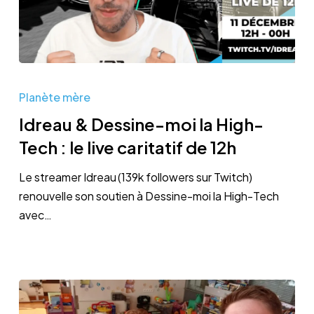
Idreau
&
Planète mère
Dessine-
Idreau & Dessine-moi la High-
moi
Tech : le live caritatif de 12h
la
High-
Le streamer Idreau (139k followers sur Twitch)
Tech
renouvelle son soutien à Dessine-moi la High-Tech
:
avec…
le
live
caritatif
de
12h