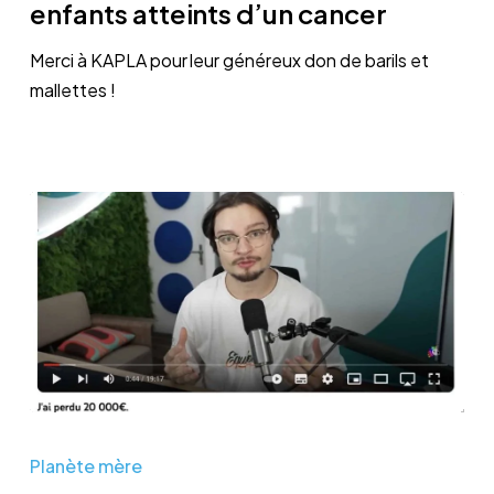
enfants atteints d’un cancer
des
enfants
Merci à KAPLA pour leur généreux don de barils et
atteints
mallettes !
d’un
cancer
Le
Youtubeur
Planète mère
au