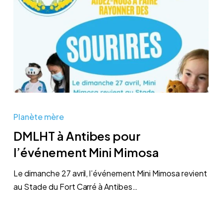
DMLHT
à
Planète mère
Antibes
DMLHT à Antibes pour
pour
l’événement Mini Mimosa
l’événement
Mini
Le dimanche 27 avril, l’événement Mini Mimosa revient
Mimosa
au Stade du Fort Carré à Antibes…