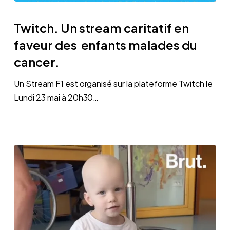
Twitch.
Un
Twitch. Un stream caritatif en
stream
faveur des enfants malades du
caritatif
cancer.
en
faveur
Un Stream F1 est organisé sur la plateforme Twitch le
des
Lundi 23 mai à 20h30…
enfants
malades
du
cancer.