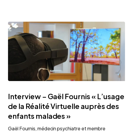
Nice
Interview
–
Interview – Gaël Fournis « L’usage
Gaël
de la Réalité Virtuelle auprès des
Fournis
enfants malades »
« L’usage
de
Gaël Fournis, médecin psychiatre et membre
la