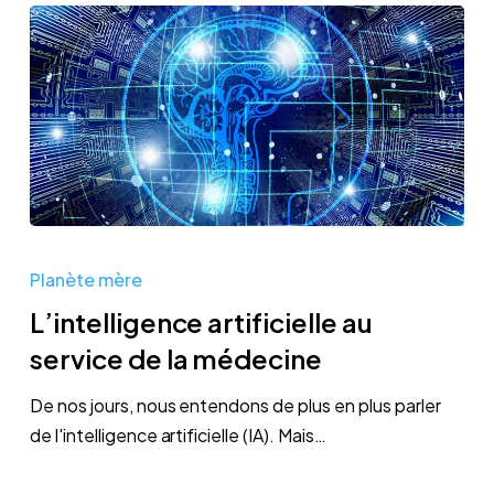
L’intelligence
artificielle
Planète mère
au
L’intelligence artificielle au
service
service de la médecine
de
la
De nos jours, nous entendons de plus en plus parler
médecine
de l'intelligence artificielle (IA). Mais…