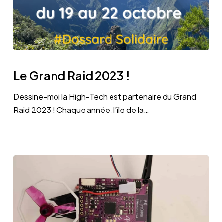
Le
Grand
Le Grand Raid 2023 !
Raid
2023
Dessine-moi la High-Tech est partenaire du Grand
!
Raid 2023 ! Chaque année, l’île de la…