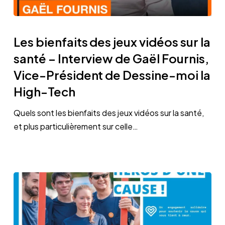
Les
bienfaits
Les bienfaits des jeux vidéos sur la
des
santé – Interview de Gaël Fournis,
jeux
Vice-Président de Dessine-moi la
vidéos
High-Tech
sur
la
Quels sont les bienfaits des jeux vidéos sur la santé,
santé
et plus particulièrement sur celle…
–
Interview
de
Gaël
Fournis,
Vice-
Président