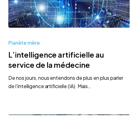
L’intelligence
artificielle
Planète mère
au
L’intelligence artificielle au
service
service de la médecine
de
la
De nos jours, nous entendons de plus en plus parler
médecine
de l'intelligence artificielle (IA). Mais…