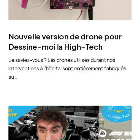
Nouvelle
version
Nouvelle version de drone pour
de
Dessine-moi la High-Tech
drone
pour
Le saviez-vous ? Les drones utilisés durant nos
Dessine-
interventions à l'hôpital sont entièrement fabriqués
moi
au…
la
High-
Tech