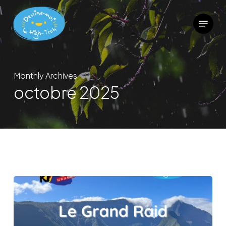
Skip
Menu
to
main
content
Monthly Archives
octobre 2025