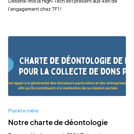
Dessine-moi la High-Tech est présent aux 48h de
TF1
l’engagement chez TF1 !
Notre
charte
Planète mère
de
Notre charte de déontologie
déontologie