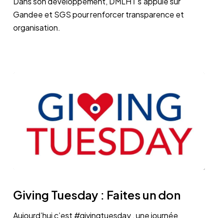
Dans son développement, DMLHT s’appuie sur
Gandee et SGS pour renforcer transparence et
organisation.
Giving
Tuesday
Giving Tuesday : Faites un don
:
Faites
Aujourd’hui c’est #givingtuesday , une journée