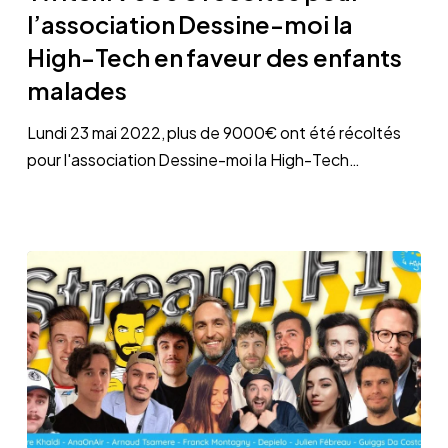
récoltés
l’association Dessine-moi la
pour
High-Tech en faveur des enfants
l’association
malades
Dessine-
moi
Lundi 23 mai 2022, plus de 9000€ ont été récoltés
la
pour l'association Dessine-moi la High-Tech…
High-
Tech
en
faveur
des
enfants
malades