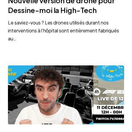
Nouvelle version de drone pour
de
Dessine-moi la High-Tech
drone
pour
Le saviez-vous ? Les drones utilisés durant nos
Dessine-
interventions à l'hôpital sont entièrement fabriqués
moi
au…
la
High-
Tech
Idreau